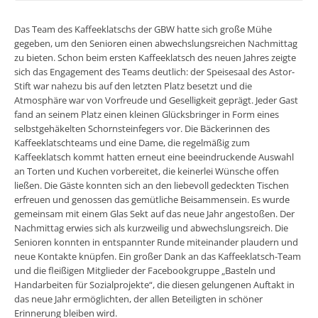
Das Team des Kaffeeklatschs der GBW hatte sich große Mühe
gegeben, um den Senioren einen abwechslungsreichen Nachmittag
zu bieten. Schon beim ersten Kaffeeklatsch des neuen Jahres zeigte
sich das Engagement des Teams deutlich: der Speisesaal des Astor-
Stift war nahezu bis auf den letzten Platz besetzt und die
Atmosphäre war von Vorfreude und Geselligkeit geprägt. Jeder Gast
fand an seinem Platz einen kleinen Glücksbringer in Form eines
selbstgehäkelten Schornsteinfegers vor. Die Bäckerinnen des
Kaffeeklatschteams und eine Dame, die regelmäßig zum
Kaffeeklatsch kommt hatten erneut eine beeindruckende Auswahl
an Torten und Kuchen vorbereitet, die keinerlei Wünsche offen
ließen. Die Gäste konnten sich an den liebevoll gedeckten Tischen
erfreuen und genossen das gemütliche Beisammensein. Es wurde
gemeinsam mit einem Glas Sekt auf das neue Jahr angestoßen. Der
Nachmittag erwies sich als kurzweilig und abwechslungsreich. Die
Senioren konnten in entspannter Runde miteinander plaudern und
neue Kontakte knüpfen. Ein großer Dank an das Kaffeeklatsch-Team
und die fleißigen Mitglieder der Facebookgruppe „Basteln und
Handarbeiten für Sozialprojekte“, die diesen gelungenen Auftakt in
das neue Jahr ermöglichten, der allen Beteiligten in schöner
Erinnerung bleiben wird.